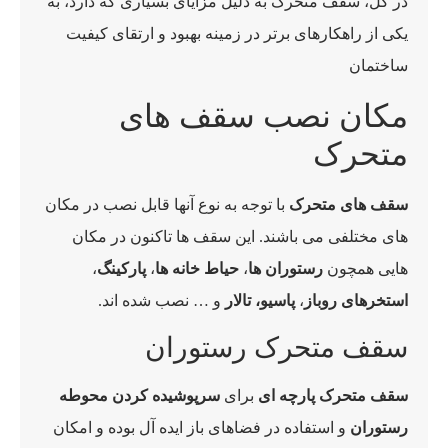
در کل، سقف متحرک به دلیل مزایای بسیاری که دارد، به
یکی از راهکارهای برتر در زمینه بهبود و ارتقای کیفیت
ساختمان
مکان نصب سقف های
متحرک
سقف های متحرک
با توجه به نوع آنها قابل نصب در مکان
های مختلفی می باشند. این سقف ها تاکنون در مکان
هایی همچون
رستوران ها
،
حیاط خانه ها
،
پارکینگ
،
استخرهای روباز
،
پاسیو، تالار
و … نصب شده اند.
سقف متحرک رستوران
سقف متحرک پارچه ای
برای
سرپوشیده کردن محوطه
رستوران
و استفاده در فضاهای باز ایده آل بوده و امکان