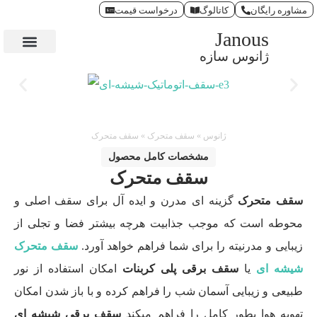
مشاوره رایگان
کاتالوگ
درخواست قیمت
Janous
ژانوس سازه
تماس با ما
صفحه اصلی
ژانوس
»
سقف متحرک
»
سقف متحرک
مشخصات کامل محصول
سقف متحرک
سقف متحرک
گزینه ای مدرن و ایده آل برای سقف اصلی و
محوطه است که موجب جذابیت هرچه بیشتر فضا و تجلی از
زیبایی و مدرنیته را برای شما فراهم خواهد آورد.
سقف متحرک
شیشه ای
یا
سقف برقی پلی کربنات
امکان استفاده از نور
طبیعی و زیبایی آسمان شب را فراهم کرده و با باز شدن امکان
تهویه هوا بطور کامل را فراهم میکند
سقف برقی شیشه ای